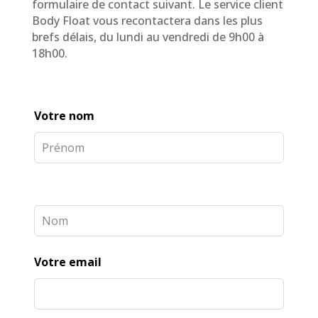
formulaire de contact suivant. Le service client
Body Float vous recontactera dans les plus
brefs délais, du lundi au vendredi de 9h00 à
18h00.
Leave
Votre nom
this
field
blank
Votre email